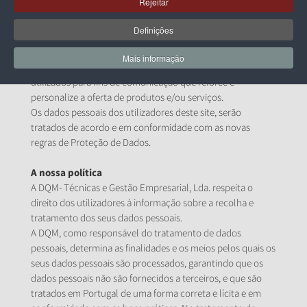
Rejeitar
A DQM reconhece a importância de proteger os seus dados
pessoais, qualquer que seja a sua natureza. Por essa razão,
Definições
desenvolvemos um conjunto de medidas de segurança que
visam a proteção dos seus dados. Estes dados serão
Mais informação
guardados e tratados informaticamente, podendo ser
utilizados para fins de comunicação que reforce e
personalize a oferta de produtos e/ou serviços.
Os dados pessoais dos utilizadores deste site, serão
tratados de acordo e em conformidade com as novas
regras de Proteção de Dados.
A nossa política
A DQM- Técnicas e Gestão Empresarial, Lda. respeita o
direito dos utilizadores à informação sobre a recolha e
tratamento dos seus dados pessoais.
A DQM, como responsável do tratamento de dados
pessoais, determina as finalidades e os meios pelos quais os
seus dados pessoais são processados, garantindo que os
dados pessoais não são fornecidos a terceiros, e que são
tratados em Portugal de uma forma correta e lícita e em