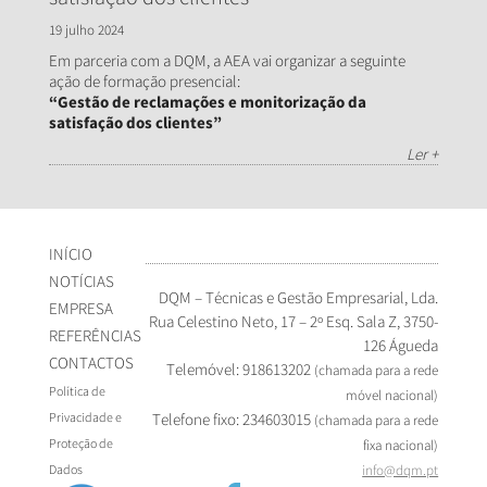
19 julho 2024
Em parceria com a DQM, a AEA vai organizar a seguinte
ação de formação presencial:
“Gestão de reclamações e monitorização da
satisfação dos clientes”
Ler +
INÍCIO
NOTÍCIAS
DQM – Técnicas e Gestão Empresarial, Lda.
EMPRESA
Rua Celestino Neto, 17 – 2º Esq. Sala Z, 3750-
REFERÊNCIAS
126 Águeda
CONTACTOS
Telemóvel: 918613202
(chamada para a rede
Política de
móvel nacional)
Privacidade e
Telefone fixo: 234603015
(chamada para a rede
Proteção de
fixa nacional)
Dados
info@dqm.pt