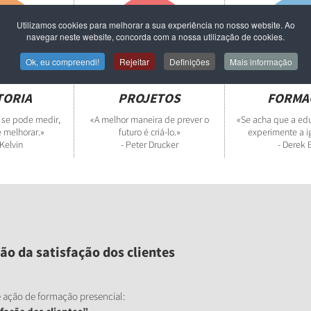
Utilizamos cookies para melhorar a sua experiência no nosso website. Ao
navegar neste website, concorda com a nossa utilização de cookies.
Ok, eu compreendi!
Rejeitar
Definições
Mais informação
TORIA
PROJETOS
FORMA
 se pode medir,
«A melhor maneira de prever o
«Se acha que a edu
 melhorar.»
futuro é criá-lo.»
experimente a i
 Kelvin
- Peter Drucker
- Derek 
o da satisfação dos clientes
e ação de formação presencial: