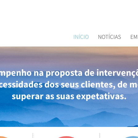
INÍCIO
NOTÍCIAS
EM
mpenho na proposta de intervençõ
cessidades dos seus clientes, de m
superar as suas expetativas.