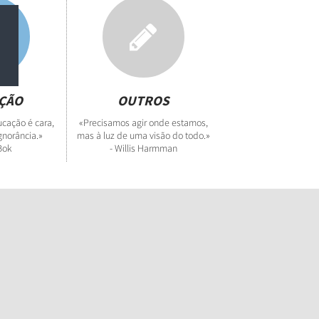
ÇÃO
OUTROS
cação é cara,
«Precisamos agir onde estamos,
gnorância.»
mas à luz de uma visão do todo.»
Bok
- Willis Harmman