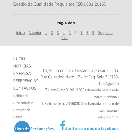
Gestão da Qualidade Requisitos (ISO 9001:2015).
Pág. 6 de 9
Início
Anterior
1
2
3
4
5
6
7
8
9
Seguinte
Fim
INÍCIO
NOTÍCIAS
DQM – Técnicas e Gestão Empresarial, Lda.
EMPRESA
Rua Celestino Neto, 17 – 2º Esq. Sala Z, 3750-
REFERÊNCIAS
126 Águeda
CONTACTOS
Telemóvel: 918613202
(chamada para a rede
Política de
móvel nacional)
Privacidade e
Telefone fixo: 234603015
(chamada para a rede
Proteção de
fixa nacional)
Dados
info@dqm.pt
Junte-se a nós no facebook